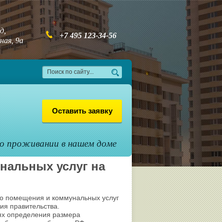
д,
+7 495 123-34-56
ая, 9а
Оставить заявку
 о проживании в нашем доме
нальных услуг на
о помещения и коммунальных услуг
ия правительства.
ях определения размера