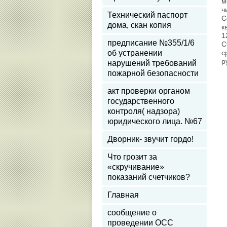
м
ч
Технический паспорт
С
дома, скан копия
к
1
предписание №355/1/6
С
об устранении
с
р
нарушений требований
пожарной безопасности
акт проверки органом
государственного
контроля( надзора)
юридического лица. №67
Дворник- звучит гордо!
Что грозит за
«скручивание»
показаний счетчиков?
Главная
сообщение о
проведении ОСС