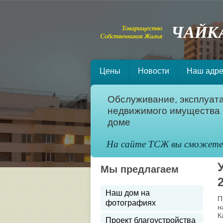
Цены
Новости
Наш адре
Обслуживание, эксплуат
недвижимого имущества 
доме
На сайте ТСЖ вы сможете с
Мы предлагаем
Наш дом на
П
фотографиях
н
К
Проект благоустройства