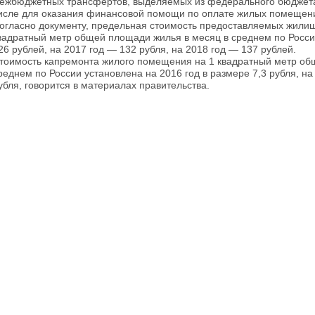
ежбюджетных трансфертов, выделяемых из федерального бюджета
исле для оказания финансовой помощи по оплате жилых помещени
огласно документу, предельная стоимость предоставляемых жилищ
вадратный метр общей площади жилья в месяц в среднем по Росси
26 рублей, на 2017 год — 132 рубля, на 2018 год — 137 рублей.
тоимость капремонта жилого помещения на 1 квадратный метр об
реднем по России установлена на 2016 год в размере 7,3 рубля, на
убля, говорится в материалах правительства.