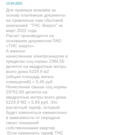
13.04.2022
Для примера возьмём за
основу платёжные документы
на правленые нам сбытовой
компанией "ТНС Энерго" за
март 2022 года.
Расчет производится на
основании документов ПАО
«ТНС энерго».
А именно:
начисленная электроэнергии в
пределах соц.нормы 2384,55
делится на квадратные метры
всего дома 5229,9 м2
(общая площадь жилых
помещений) = 0,45 руб..
Начисления свыше соц.нормы
29752,60 делится на
квадратные метры всего дома
5229,9 М2 = 5,69 руб. Это
расчетный тариф, который
будет изменяться ежемесячно
в зависимости от передачи
своих показаний
собственниками квартир.
Если применить тариф ТНС