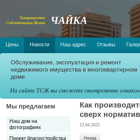
Цены
Новости
Наш адрес
Отзывы
Гале
Обслуживание, эксплуатация и ремонт
недвижимого имущества в многоквартирном
доме
На сайте ТСЖ вы сможете своевременно ознаком
Как производит
Мы предлагаем
сверх нормати
Наш дом на
13.04.2022
фотографиях
Назад
Проект благоустройства