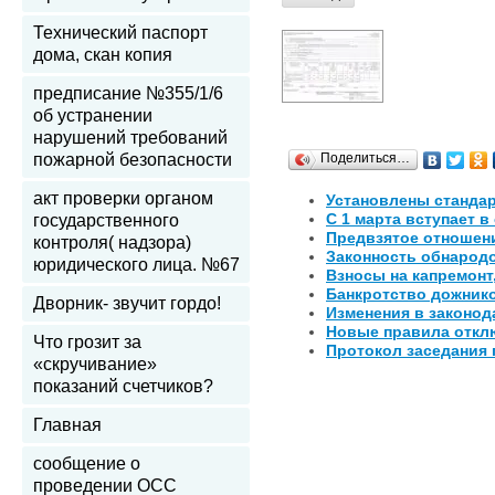
Технический паспорт
дома, скан копия
предписание №355/1/6
об устранении
нарушений требований
пожарной безопасности
Поделиться…
акт проверки органом
Установлены стандар
C 1 марта вступает 
государственного
Предвзятое отношен
контроля( надзора)
Законность обнарод
юридического лица. №67
Взносы на капремонт
Банкротство дожнико
Дворник- звучит гордо!
Изменения в законод
Новые правила откл
Что грозит за
Протокол заседания 
«скручивание»
показаний счетчиков?
Главная
сообщение о
проведении ОСС